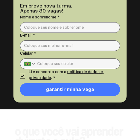
Em breve nova turma.
Apenas 80 vagas!
Nome e sobrenome
*
E-mail
*
Celular
*
Li e concordo com a 
política de dados e 
privacidade
.
*
garantir minha vaga
o que você vai aprender