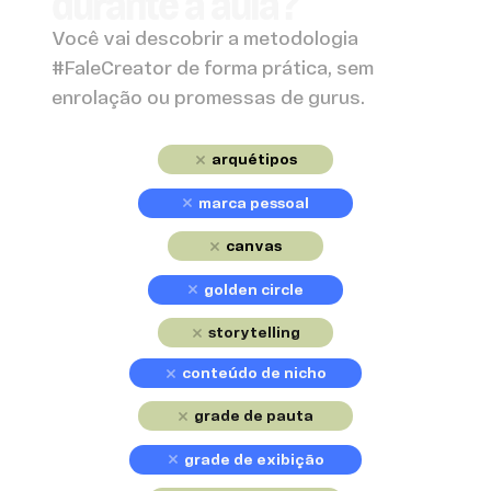
durante a aula?
Você vai descobrir a metodologia
#FaleCreator de forma prática, sem
enrolação ou promessas de gurus.
arquétipos
marca pessoal
canvas
golden circle
storytelling
conteúdo de nicho
grade de pauta
grade de exibição